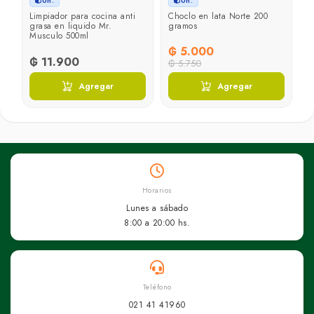
Un.
Un.
de
Limpiador para cocina anti
Choclo en lata Norte 200
s
grasa en liquido Mr.
gramos
Musculo 500ml
₲ 5.000
₲ 11.900
₲ 5.750
Agregar
Agregar
Horarios
Lunes a sábado
8:00 a 20:00 hs.
Teléfono
021 41 41960