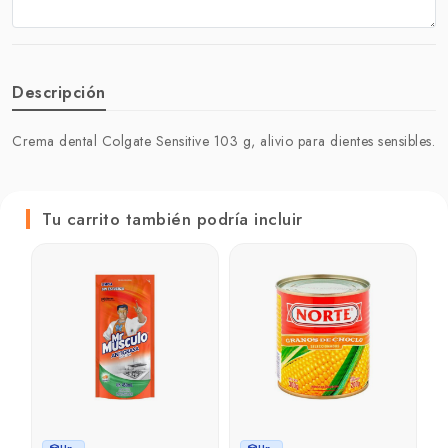
Descripción
Crema dental Colgate Sensitive 103 g, alivio para dientes sensibles.
Tu carrito también podría incluir
A
o
N
₲
₲