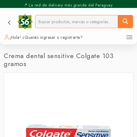
📍 La red de delivery más grande del Paraguay.
⚡️ Pickup Express - Retirás en 30 min.
¡Hola! ¿Querés ingresar o registrarte?
Crema dental sensitive Colgate 103
gramos