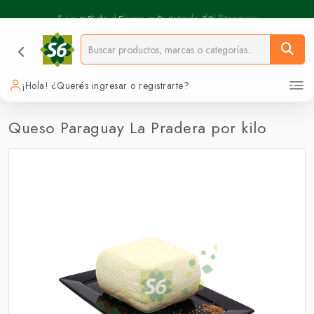
⚡️ Pickup Express - Retirás en 30 min.
📍 La red de delivery más grande del Paraguay.
¡Hola! ¿Querés ingresar o registrarte?
Queso Paraguay La Pradera por kilo