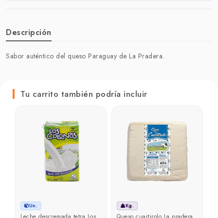
Descripción
Sabor auténtico del queso Paraguay de La Pradera.
Tu carrito también podría incluir
C
₲
Un.
Kg.
Leche descremada tetra Los
Queso cuartirolo La pradera