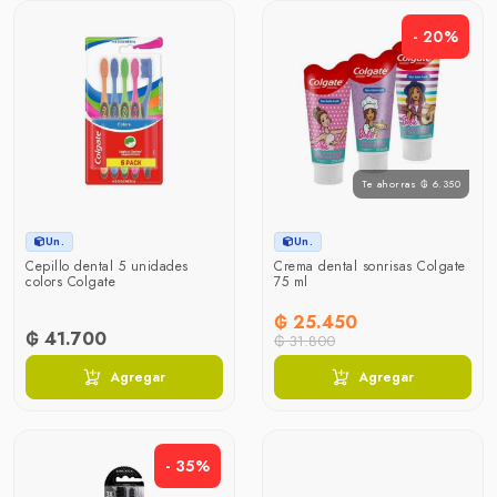
- 20%
Te ahorras ₲ 6.350
Un.
Un.
Cepillo dental 5 unidades
Crema dental sonrisas Colgate
colors Colgate
75 ml
₲ 25.450
₲ 41.700
₲ 31.800
Agregar
Agregar
- 35%