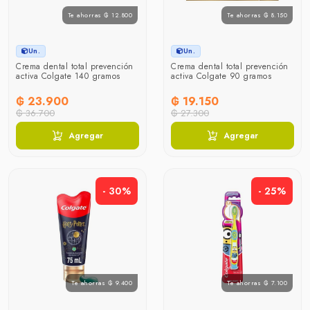
Te ahorras ₲ 12.800
Te ahorras ₲ 8.150
Un.
Un.
Crema dental total prevención
Crema dental total prevención
activa Colgate 140 gramos
activa Colgate 90 gramos
₲ 23.900
₲ 19.150
₲ 36.700
₲ 27.300
Agregar
Agregar
- 30%
- 25%
Te ahorras ₲ 9.400
Te ahorras ₲ 7.100