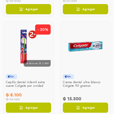
₲ 26.800
₲ 21.300
Agregar
Agregar
- 20%
Te ahorras ₲ 2.000
Un.
Un.
Cepillo dental Infantil extra
Crema dental ultra blanco
suave Colgate por unidad
Colgate 90 gramos
₲ 8.100
₲ 15.300
₲ 10.100
Agregar
Agregar