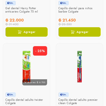
Un.
Un.
Gel dental Harry Potter
Cepillo dental para niños
anticaries Colgate 75 ml
barbie Colgate
₲ 22.000
₲ 21.450
₲ 31.400
₲ 28.550
Agregar
Agregar
- 25%
Te ahorras ₲ 6.700
Un.
Un.
Cepillo dental adulto twister
Cepillo dental adulto premier
Colgate
clean Colgate