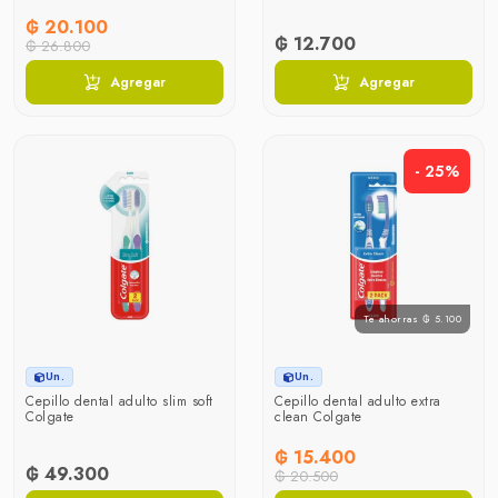
₲ 20.100
₲ 12.700
₲ 26.800
Agregar
Agregar
- 25%
Te ahorras ₲ 5.100
Un.
Un.
Cepillo dental adulto slim soft
Cepillo dental adulto extra
Colgate
clean Colgate
₲ 15.400
₲ 49.300
₲ 20.500