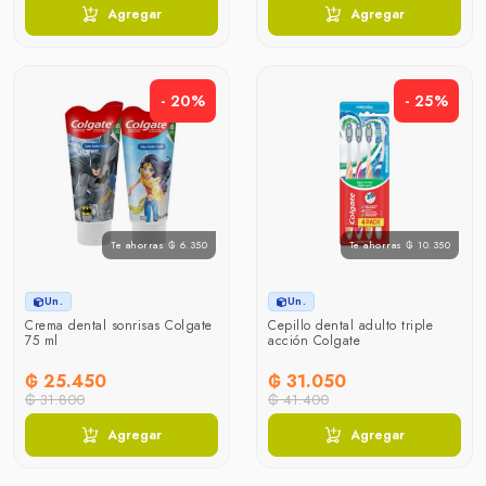
Agregar
Agregar
- 20%
- 25%
Te ahorras ₲ 6.350
Te ahorras ₲ 10.350
Un.
Un.
Crema dental sonrisas Colgate
Cepillo dental adulto triple
75 ml
acción Colgate
₲ 25.450
₲ 31.050
₲ 31.800
₲ 41.400
Agregar
Agregar