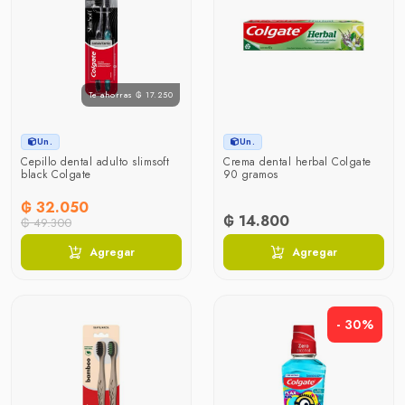
Te ahorras ₲ 17.250
Un.
Un.
Cepillo dental adulto slimsoft
Crema dental herbal Colgate
black Colgate
90 gramos
₲ 32.050
₲ 14.800
₲ 49.300
Agregar
Agregar
- 30%