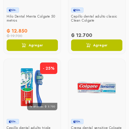
Un.
Un.
Hilo Dental Menta Colgate 50
Cepillo dental adulto classic
metros
Clean Colgate
₲ 12.850
₲ 12.700
₲ 19.700
Agregar
Agregar
- 25%
Te ahorras ₲ 5.750
Un.
Un.
Cepillo dental adulto triple
Crema dental sensitive Colgate