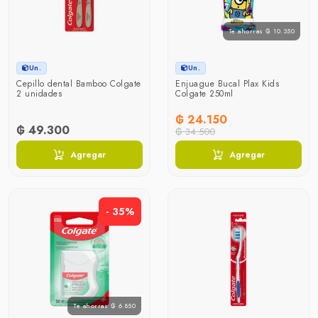
Te ahorras ₲ 10.350
Un.
Un.
Cepillo dental Bamboo Colgate
Enjuague Bucal Plax Kids
2 unidades
Colgate 250ml
₲ 24.150
₲ 49.300
₲ 34.500
Agregar
Agregar
- 35%
Te ahorras ₲ 6.850