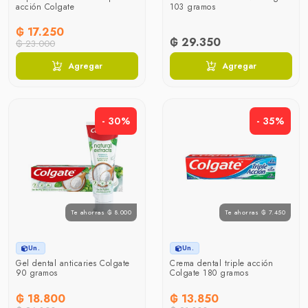
acción Colgate
103 gramos
₲ 17.250
₲ 29.350
₲ 23.000
Agregar
Agregar
- 30%
- 35%
Te ahorras ₲ 8.000
Te ahorras ₲ 7.450
Un.
Un.
Gel dental anticaries Colgate
Crema dental triple acción
90 gramos
Colgate 180 gramos
₲ 18.800
₲ 13.850