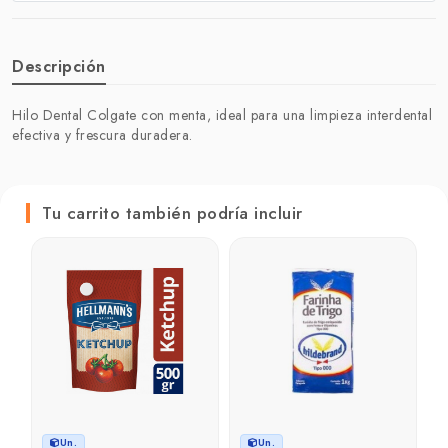
Descripción
Hilo Dental Colgate con menta, ideal para una limpieza interdental
efectiva y frescura duradera.
Tu carrito también podría incluir
P
d
u
₲
₲
Un.
Un.