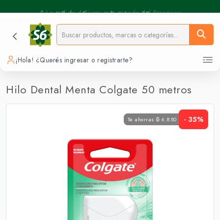
⚡️ Pickup Express - Retirás en 30 min.
📍 La red de delivery más grande del Paraguay.
¡Hola! ¿Querés ingresar o registrarte?
Hilo Dental Menta Colgate 50 metros
- 35%
Te ahorras ₲ 6.850