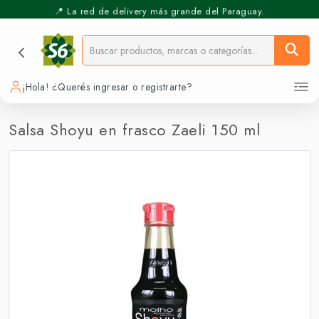
📍 La red de delivery más grande del Paraguay.
⚡️ Pickup Express - Retirás en 30 min.
¡Hola! ¿Querés ingresar o registrarte?
Salsa Shoyu en frasco Zaeli 150 ml