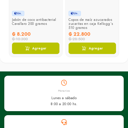
Un.
Un.
Jabón de coco antibacterial
Copos de maíz azucarados
D
Cavallaro 200 gramos
zucaritas en caja Kellogg´s
1 
510 gramos
₲ 8.200
₲ 22.800
₲
₲ 10.300
₲ 28.500
Agregar
Agregar
Horarios
Lunes a sábado
8:00 a 20:00 hs.