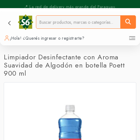
⚡️ Pickup Express - Retirás en 30 min.
📍 La red de delivery más grande del Paraguay.
¡Hola! ¿Querés ingresar o registrarte?
Limpiador Desinfectante con Aroma
Suavidad de Algodón en botella Poett
900 ml