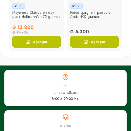
Un.
Un.
on
Mayonesa Clásica en doy
Fideo spaghetti paquete
pack Hellmann’s 475 gramos
Anita 400 gramos
₲ 13.200
₲ 5.300
₲ 19.900
Agregar
Agregar
Horarios
Lunes a sábado
8:00 a 20:00 hs.
Teléfono