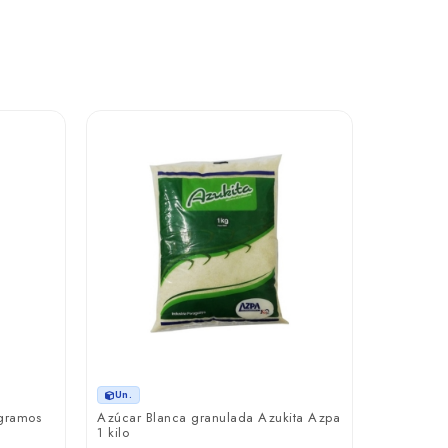
Un.
Yerba mat
boldo en 
₲ 13.4
Un.
 gramos
Azúcar Blanca granulada Azukita Azpa
1 kilo