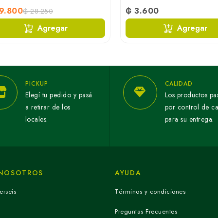
9.800
₲ 3.600
₲ 28.250
Agregar
Agregar
PICKUP
CALIDAD
Elegí tu pedido y pasá
Los productos pa
a retirar de los
por control de c
locales.
para su entrega.
 NOSOTROS
AYUDA
erseis
Términos y condiciones
Preguntas Frecuentes