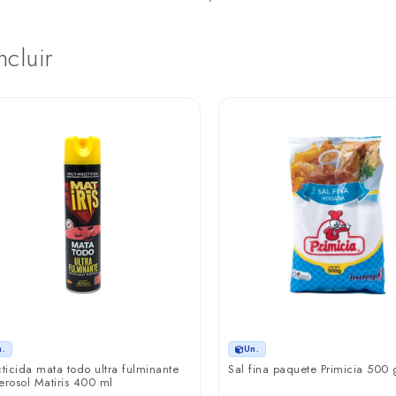
ncluir
n.
Un.
cticida mata todo ultra fulminante
Sal fina paquete Primicia 500
erosol Matiris 400 ml