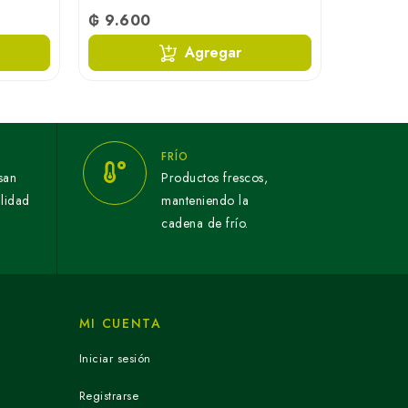
₲ 9.600
Agregar
FRÍO
san
Productos frescos,
alidad
manteniendo la
cadena de frío.
MI CUENTA
Iniciar sesión
Registrarse