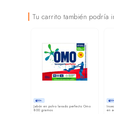
Tu carrito también podría i
Un.
U
Norte 70
Jabón en polvo lavado perfecto Omo
Inse
800 gramos
en a