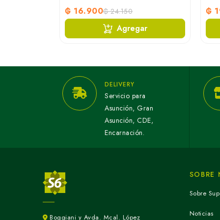
₲ 16.900
₲ 1
₲ 24.150
ar
Agregar
DELIVERY
Servicio para
Asunción, Gran
Asunción, CDE,
Encarnación.
SOBRE
Sobre Sup
Noticias
Boggiani y Avda. Mcal. López