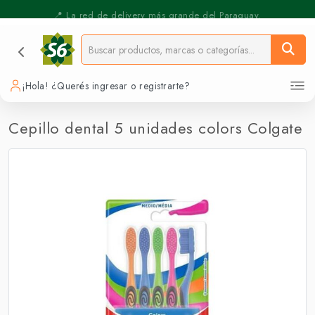
⚡️ Pickup Express - Retirás en 30 min.
📍 La red de delivery más grande del Paraguay.
¡Hola! ¿Querés ingresar o registrarte?
Cepillo dental 5 unidades colors Colgate