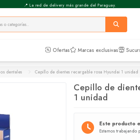
📍 La red de delivery más grande del Paraguay.
⚡️ Pickup Express - Retirás en 30 min.
Ofertas
Marcas exclusivas
Sucur
los dentales
Cepillo de dientes recargable rosa Hyundai 1 unidad
Cepillo de dient
1 unidad
Este producto 
Estamos trabajando 