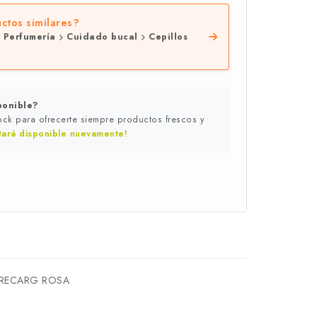
ctos similares?
e
Perfumería
Cuidado bucal
Cepillos
ponible?
ck para ofrecerte siempre productos frescos y
tará disponible nuevamente!
I RECARG ROSA