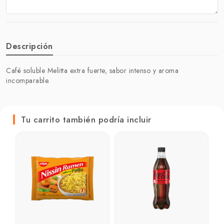
Descripción
Café soluble Melitta extra fuerte, sabor intenso y aroma
incomparable.
Tu carrito también podría incluir
J
b
9
₲