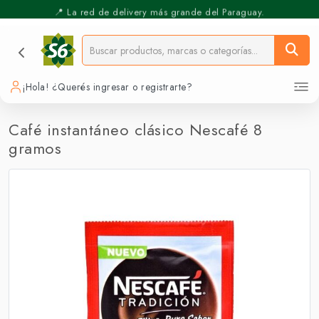
⚡️ Pickup Express - Retirás en 30 min.
📍 La red de delivery más grande del Paraguay.
¡Hola! ¿Querés ingresar o registrarte?
Café instantáneo clásico Nescafé 8
gramos