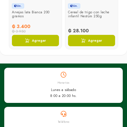
Un.
Un.
on
Arvejas lata Bianca 200
Cereal de trigo con leche
gramos
infantil Nestúm 250g
₲ 3.400
₲ 28.100
₲ 3.950
Agregar
Agregar
Horarios
Lunes a sábado
8:00 a 20:00 hs.
Teléfono