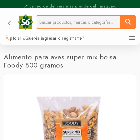
⚡️ Pickup Express - Retirás en 30 min.
📍 La red de delivery más grande del Paraguay.
¡Hola! ¿Querés ingresar o registrarte?
Alimento para aves super mix bolsa
Foody 800 gramos