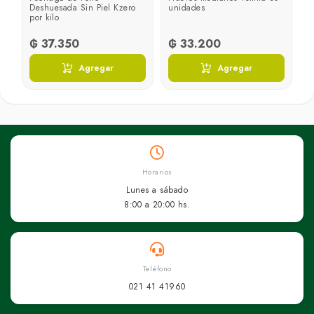
Deshuesada Sin Piel Kzero
unidades
por kilo
₲ 37.350
₲ 33.200
₲
Agregar
Agregar
Horarios
Lunes a sábado
8:00 a 20:00 hs.
Teléfono
021 41 41960