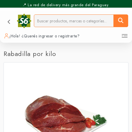
📍 La red de delivery más grande del Paraguay.
⚡️ Pickup Express - Retirás en 30 min.
¡Hola! ¿Querés ingresar o registrarte?
Rabadilla por kilo