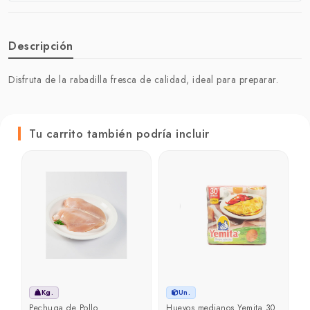
Descripción
Disfruta de la rabadilla fresca de calidad, ideal para preparar.
Tu carrito también podría incluir
Kg.
Un.
Pechuga de Pollo
Huevos medianos Yemita 30
Z