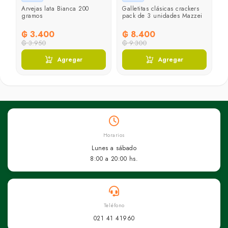
Arvejas lata Bianca 200
Galletitas clásicas crackers
L
gramos
pack de 3 unidades Mazzei
a
d
₲ 3.400
₲ 8.400
₲
₲ 3.950
₲ 9.300
₲
Agregar
Agregar
Horarios
Lunes a sábado
8:00 a 20:00 hs.
Teléfono
021 41 41960