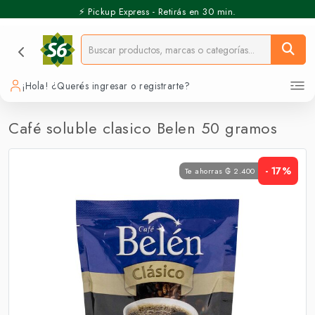
⚡️ Pickup Express - Retirás en 30 min.
¡Hola! ¿Querés ingresar o registrarte?
Café soluble clasico Belen 50 gramos
- 17%
Te ahorras ₲ 2.400