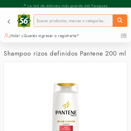
⚡️ Pickup Express - Retirás en 30 min.
📍 La red de delivery más grande del Paraguay.
¡Hola! ¿Querés ingresar o registrarte?
Shampoo rizos definidos Pantene 200 ml