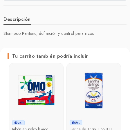
Descripción
Shampoo Pantene, definición y control para rizos.
Tu carrito también podría incluir
C
C
₲
Un.
Un.
Jabón en polvo lavado
Harina de Trigo Tipo 000