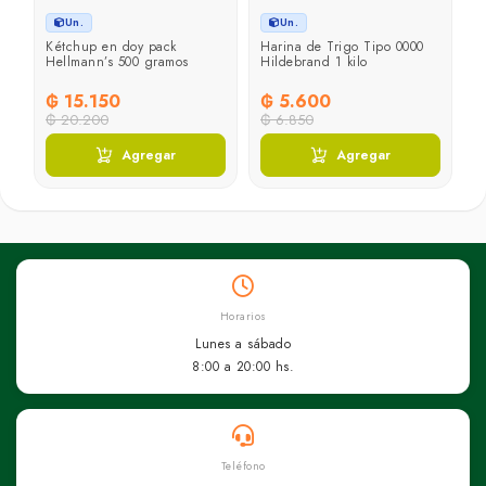
Un.
Un.
Kétchup en doy pack
Harina de Trigo Tipo 0000
D
Hellmann’s 500 gramos
Hildebrand 1 kilo
1 
₲ 15.150
₲ 5.600
₲
₲ 20.200
₲ 6.850
₲
Agregar
Agregar
Horarios
Lunes a sábado
8:00 a 20:00 hs.
Teléfono