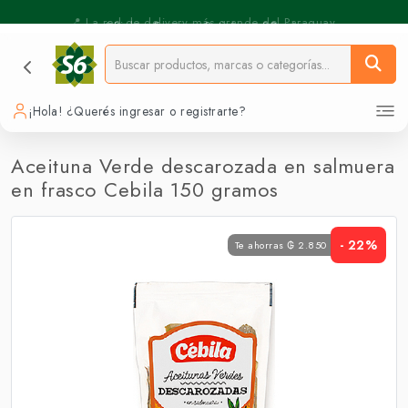
⚡️ Pickup Express - Retirás en 30 min.
📍 La red de delivery más grande del Paraguay.
¡Hola! ¿Querés ingresar o registrarte?
Aceituna Verde descarozada en salmuera
en frasco Cebila 150 gramos
- 22%
Te ahorras ₲ 2.850