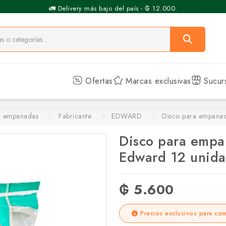
🚛 Delivery más bajo del país - ₲ 12.000.
Ofertas
Marcas exclusivas
Sucur
a empanadas
Fabricante
EDWARD
Disco para empanad
Disco para empa
Edward 12 unid
₲ 5.600
Precios exclusivos para com