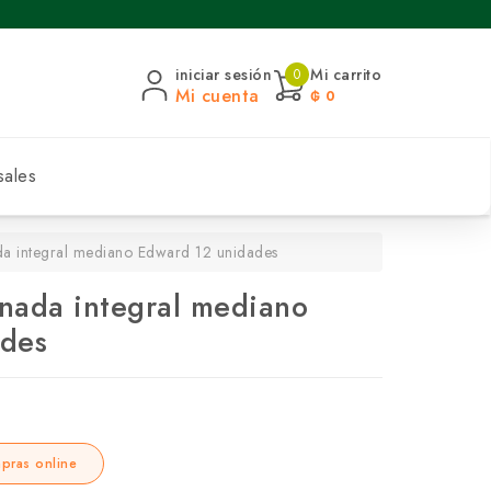
iniciar sesión
Mi carrito
0
Mi cuenta
₲ 0
sales
a integral mediano Edward 12 unidades
nada integral mediano
ades
pras online