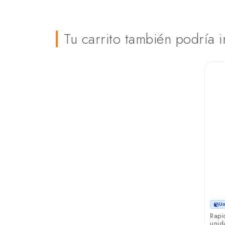
Tu carrito también podría i
Un
Rapi
unid