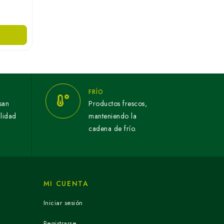
FRÍO
san
Productos frescos,
alidad
manteniendo la
cadena de frío.
MI CUENTA
Iniciar sesión
Registrarse