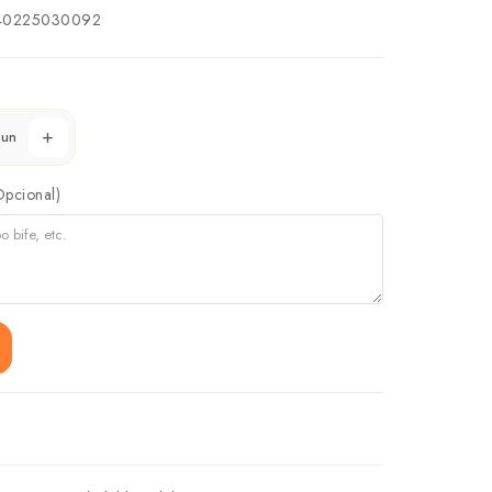
40225030092
un
Opcional)