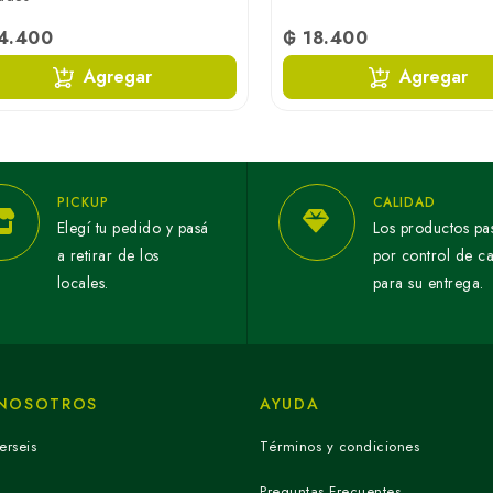
4.400
₲ 18.400
Agregar
Agregar
PICKUP
CALIDAD
Elegí tu pedido y pasá
Los productos pa
a retirar de los
por control de c
locales.
para su entrega.
 NOSOTROS
AYUDA
erseis
Términos y condiciones
Preguntas Frecuentes