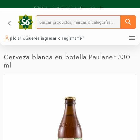
🚶‍♂️ Pickup - Retirá tu pedido sin costo.
⚡️ Pickup Express - Retirás en 30 min.
¡Hola! ¿Querés ingresar o registrarte?
Cerveza blanca en botella Paulaner 330
ml