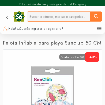
📍 La red de delivery más grande del Paraguay.
⚡️ Pickup Express - Retirás en 30 min.
¡Hola! ¿Querés ingresar o registrarte?
Pelota Inflable para playa Sunclub 50 CM
- 40%
Te ahorras ₲ 6.350