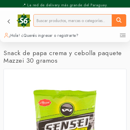
📍 La red de delivery más grande del Paraguay.
⚡️ Pickup Express - Retirás en 30 min.
¡Hola! ¿Querés ingresar o registrarte?
Snack de papa crema y cebolla paquete
Mazzei 30 gramos