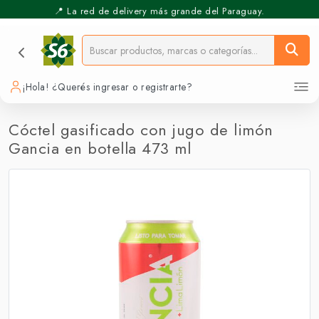
📍 La red de delivery más grande del Paraguay.
⚡️ Pickup Express - Retirás en 30 min.
¡Hola! ¿Querés ingresar o registrarte?
Cóctel gasificado con jugo de limón
Gancia en botella 473 ml