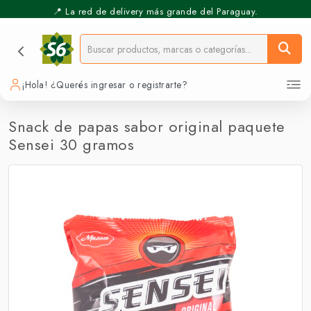
📍 La red de delivery más grande del Paraguay.
⚡️ Pickup Express - Retirás en 30 min.
¡Hola! ¿Querés ingresar o registrarte?
Snack de papas sabor original paquete
Sensei 30 gramos