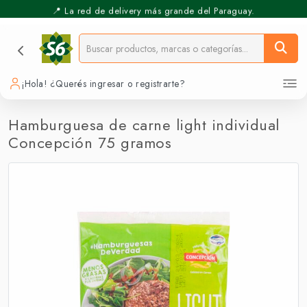
📍 La red de delivery más grande del Paraguay.
⚡️ Pickup Express - Retirás en 30 min.
¡Hola! ¿Querés ingresar o registrarte?
Hamburguesa de carne light individual
Concepción 75 gramos