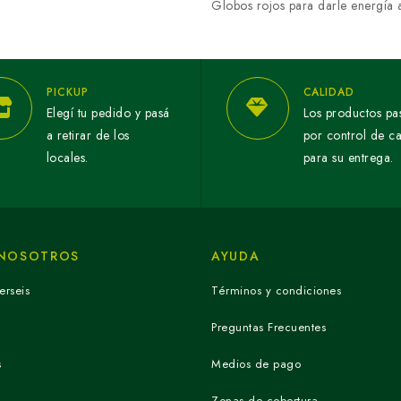
Globos rojos para darle energía a 
PICKUP
CALIDAD
Elegí tu pedido y pasá
Los productos pa
a retirar de los
por control de c
locales.
para su entrega.
 NOSOTROS
AYUDA
erseis
Términos y condiciones
Preguntas Frecuentes
s
Medios de pago
Zonas de cobertura