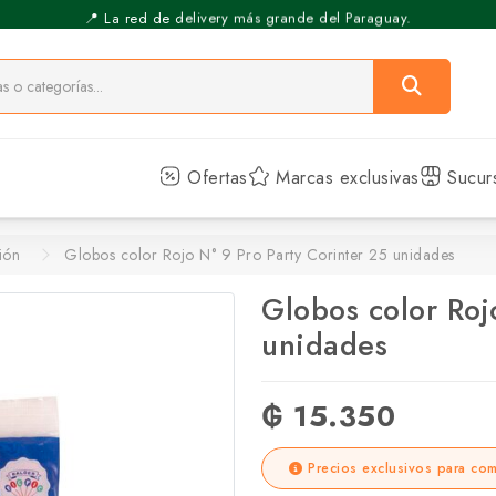
⚡️ Pickup Express - Retirás en 30 min.
📍 La red de delivery más grande del Paraguay.
Ofertas
Marcas exclusivas
Sucur
ión
Globos color Rojo N° 9 Pro Party Corinter 25 unidades
Globos color Roj
unidades
₲ 15.350
Precios exclusivos para com