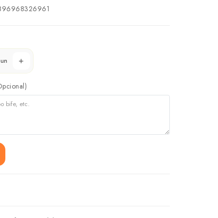
896968326961
un
Opcional)