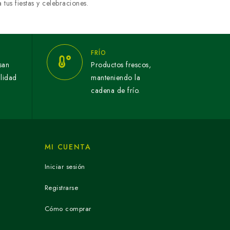
tus fiestas y celebraciones.
FRÍO
san
Productos frescos,
alidad
manteniendo la
cadena de frío.
MI CUENTA
Iniciar sesión
Registrarse
Cómo comprar