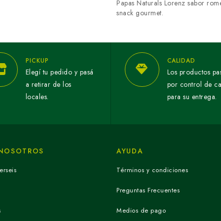
Papas Naturals Lorenz sabor rome
snack gourmet.
PICKUP
CALIDAD
Elegí tu pedido y pasá
Los productos pa
a retirar de los
por control de c
locales.
para su entrega.
 NOSOTROS
AYUDA
erseis
Términos y condiciones
Preguntas Frecuentes
s
Medios de pago