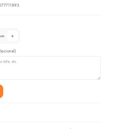
77711893
un
Opcional)