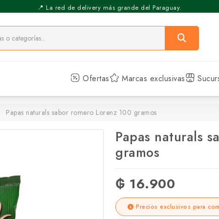
⚡️ Pickup Express - Retirás en 30 min.
📍 La red de delivery más grande del Paraguay.
Ofertas
Marcas exclusivas
Sucur
Papas naturals sabor romero Lorenz 100 gramos
Papas naturals s
gramos
₲ 16.900
Precios exclusivos para com