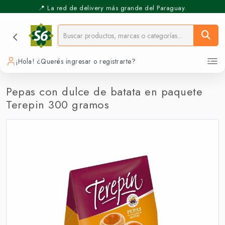
📍 La red de delivery más grande del Paraguay.
⚡️ Pickup Express - Retirás en 30 min.
¡Hola! ¿Querés ingresar o registrarte?
Pepas con dulce de batata en paquete
Terepin 300 gramos