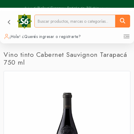
⚡️ Pickup Express - Retirás en 30 min.
📍 La red de delivery más grande del Paraguay.
¡Hola! ¿Querés ingresar o registrarte?
Vino tinto Cabernet Sauvignon Tarapacá
750 ml