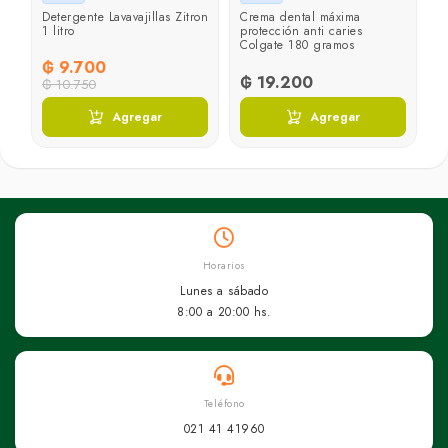
1
Detergente Lavavajillas Zitron
Crema dental máxima
1 litro
protección anti caries
Colgate 180 gramos
₲ 9.700
₲ 19.200
₲ 10.750
Agregar
Agregar
Horarios
Lunes a sábado
8:00 a 20:00 hs.
Teléfono
021 41 41960