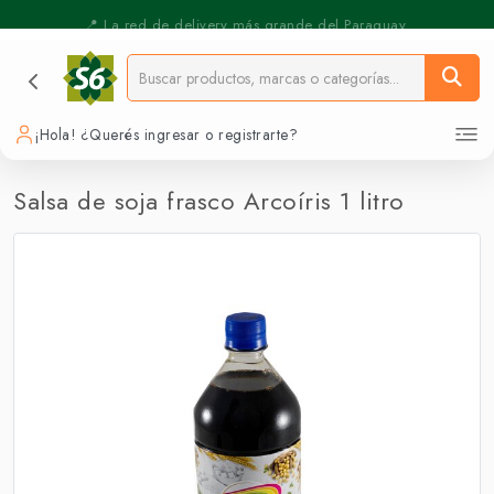
⚡️ Pickup Express - Retirás en 30 min.
📍 La red de delivery más grande del Paraguay.
¡Hola! ¿Querés ingresar o registrarte?
Salsa de soja frasco Arcoíris 1 litro