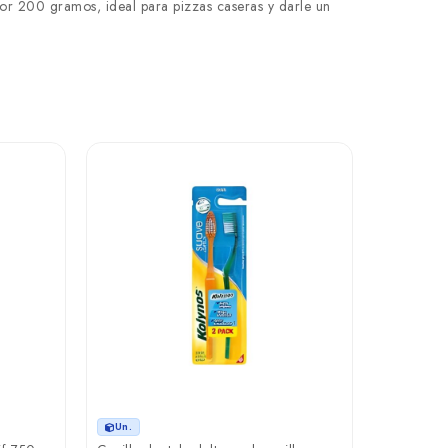
or 200 gramos, ideal para pizzas caseras y darle un
Un.
Aceitunas
pack Nuce
₲ 15.0
Un.