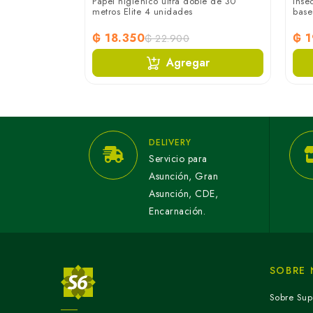
00 Hildebrand
Papel higiénico ultra doble de 30
Inse
metros Elite 4 unidades
base
₲ 18.350
₲ 1
₲ 22.900
ar
Agregar
DELIVERY
Servicio para
Asunción, Gran
Asunción, CDE,
Encarnación.
SOBRE
Sobre Sup