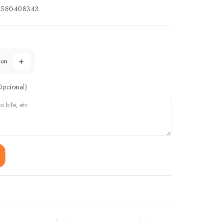
580408343
un
Opcional)