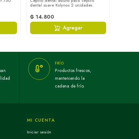
if 750
Cepillo dental adulto pack cepillo
dental suave Kolynos 2 unidades
₲ 14.800
Agregar
FRÍO
san
Productos frescos,
alidad
manteniendo la
cadena de frío.
MI CUENTA
Iniciar sesión