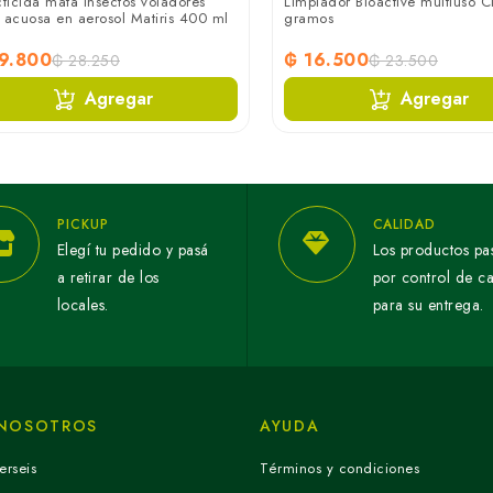
cticida mata insectos voladores
Limpiador Bioactive multiuso C
 acuosa en aerosol Matiris 400 ml
gramos
9.800
₲ 16.500
₲ 28.250
₲ 23.500
Agregar
Agregar
PICKUP
CALIDAD
Elegí tu pedido y pasá
Los productos pa
a retirar de los
por control de c
locales.
para su entrega.
 NOSOTROS
AYUDA
erseis
Términos y condiciones