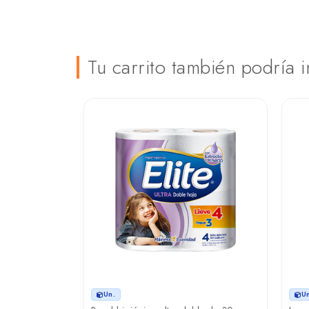
Tu carrito también podría i
Un.
U