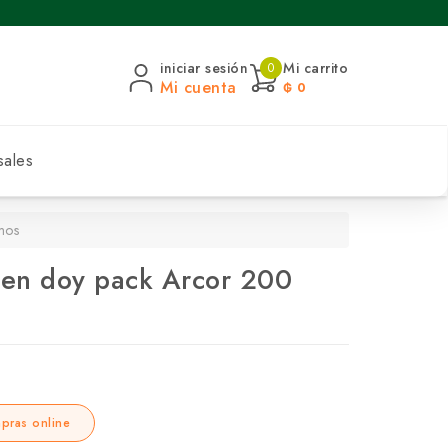
iniciar sesión
Mi carrito
0
Mi cuenta
₲ 0
sales
mos
a en doy pack Arcor 200
pras online