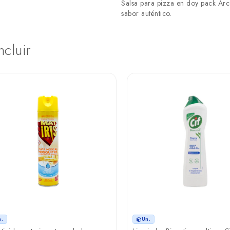
Salsa para pizza en doy pack Arc
sabor auténtico.
ncluir
n.
Un.