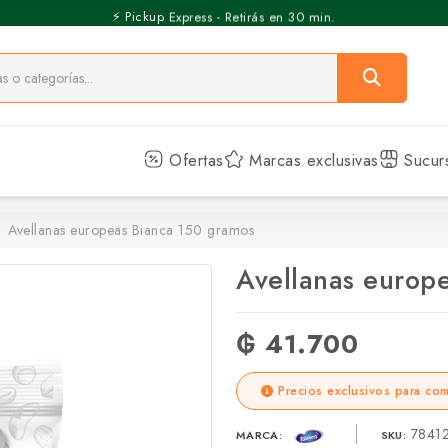
⚡️ Pickup Express - Retirás en 30 min.
Ofertas
Marcas exclusivas
Sucur
Avellanas europeas Bianca 150 gramos
Avellanas europ
₲ 41.700
Precios exclusivos para com
7841
MARCA:
SKU: