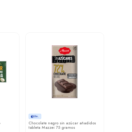
Un.
Bolsa para
litros en 
unidades
₲ 19.2
Un.
6
Chocolate negro sin azúcar añadidos
tableta Mazzei 75 gramos