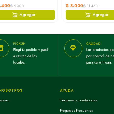
8.400
₲ 8.000
₲ 9.300
₲ 11.450
Agregar
Agregar
PICKUP
CALIDAD
Elegí tu pedido y pasá
Los productos pa
a retirar de los
por control de c
locales.
para su entrega.
 NOSOTROS
AYUDA
erseis
Términos y condiciones
Preguntas Frecuentes