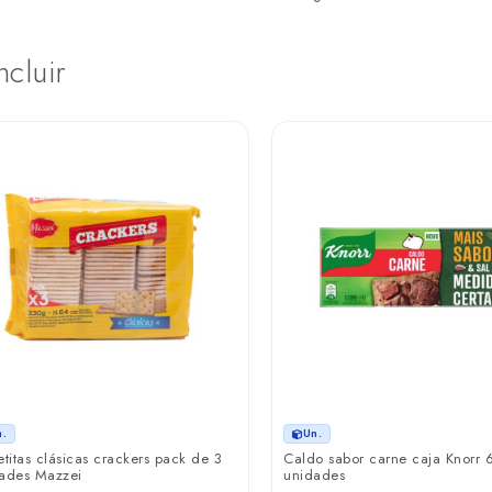
ncluir
n.
Un.
etitas clásicas crackers pack de 3
Caldo sabor carne caja Knorr 
ades Mazzei
unidades