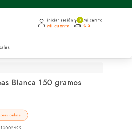
iniciar sesión
Mi carrito
0
Mi cuenta
₲ 0
sales
eas Bianca 150 gramos
pras online
210002629