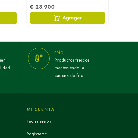
₲ 23.900
Agregar
FRÍO
san
Productos frescos,
alidad
manteniendo la
cadena de frío.
MI CUENTA
Iniciar sesión
Registrarse