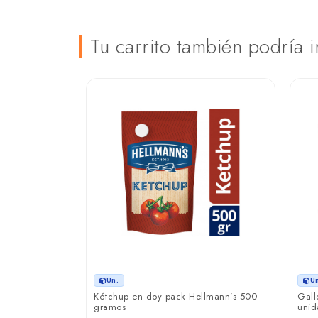
Tu carrito también podría i
Un.
U
 Bianca 820
Kétchup en doy pack Hellmann’s 500
Gall
gramos
unid