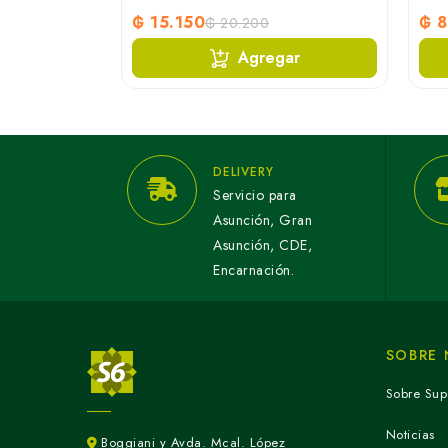
₲ 15.150
₲ 
₲ 20.200
ar
Agregar
DELIVERY
Servicio para
Asunción, Gran
Asunción, CDE,
Encarnación.
SOBRE
Sobre Sup
Noticias
Boggiani y Avda. Mcal. López