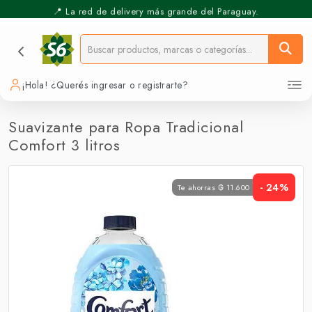
📍 La red de delivery más grande del Paraguay.
⚡️ Pickup Express - Retirás en 30 min.
¡Hola! ¿Querés ingresar o registrarte?
Suavizante para Ropa Tradicional
Comfort 3 litros
- 24%
Te ahorras ₲ 11.600