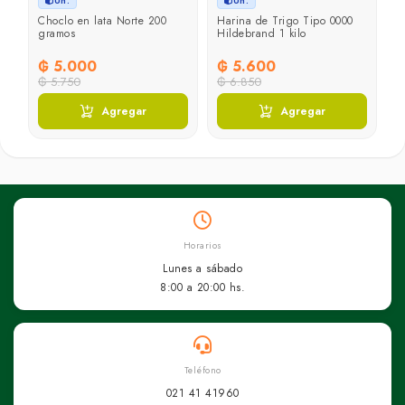
Un.
Un.
Choclo en lata Norte 200
Harina de Trigo Tipo 0000
C
gramos
Hildebrand 1 kilo
C
₲ 5.000
₲ 5.600
₲
₲ 5.750
₲ 6.850
Agregar
Agregar
Horarios
Lunes a sábado
8:00 a 20:00 hs.
Teléfono
021 41 41960