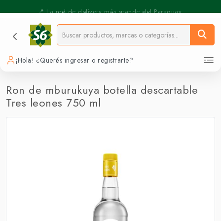
⚡️ Pickup Express - Retirás en 30 min.
📍 La red de delivery más grande del Paraguay.
¡Hola! ¿Querés ingresar o registrarte?
Ron de mburukuya botella descartable
Tres leones 750 ml