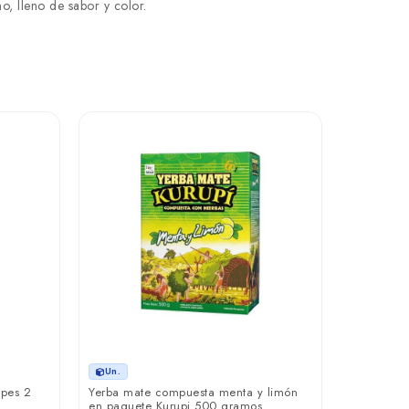
o, lleno de sabor y color.
Un.
ppes 2
Yerba mate compuesta menta y limón
en paquete Kurupi 500 gramos