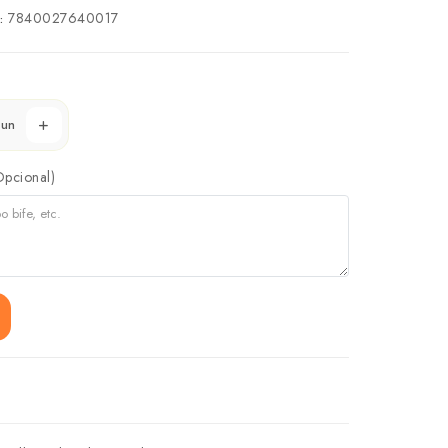
7840027640017
:
un
Opcional)