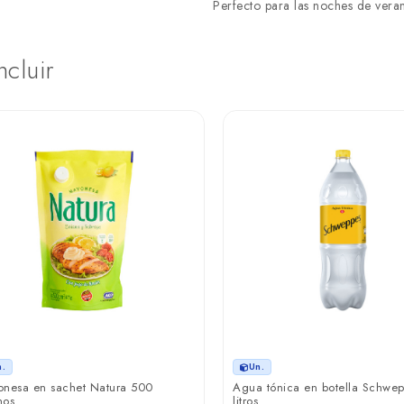
Perfecto para las noches de veran
ncluir
n.
Un.
nesa en sachet Natura 500
Agua tónica en botella Schwe
mos
litros