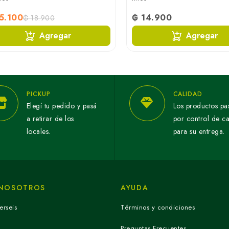
5.100
₲ 14.900
₲ 18.900
Agregar
Agregar
PICKUP
CALIDAD
Elegí tu pedido y pasá
Los productos pa
a retirar de los
por control de c
locales.
para su entrega.
 NOSOTROS
AYUDA
erseis
Términos y condiciones
Preguntas Frecuentes