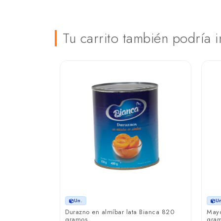
Tu carrito también podría i
Un.
U
Durazno en almíbar lata Bianca 820
Mayo
gramos
gra