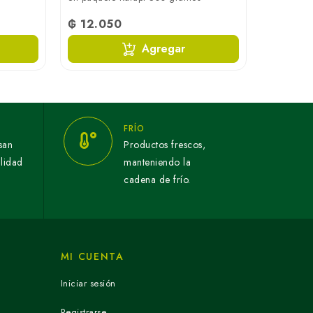
₲ 12.050
Agregar
FRÍO
san
Productos frescos,
alidad
manteniendo la
cadena de frío.
MI CUENTA
Iniciar sesión
Registrarse