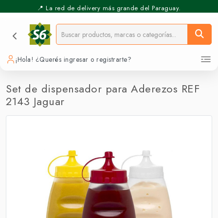
📍 La red de delivery más grande del Paraguay.
⚡️ Pickup Express - Retirás en 30 min.
¡Hola! ¿Querés ingresar o registrarte?
Set de dispensador para Aderezos REF
2143 Jaguar