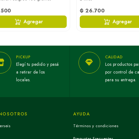
.500
₲ 26.700
Agregar
Agregar
PICKUP
CALIDAD
Elegí tu pedido y pasá
Los productos pa
a retirar de los
por control de c
locales.
para su entrega.
 NOSOTROS
AYUDA
erseis
Términos y condiciones
Preguntas Frecuentes