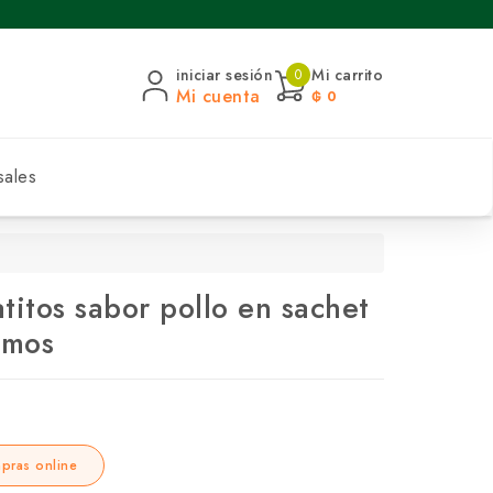
iniciar sesión
Mi carrito
0
Mi cuenta
₲ 0
sales
titos sabor pollo en sachet
amos
pras online