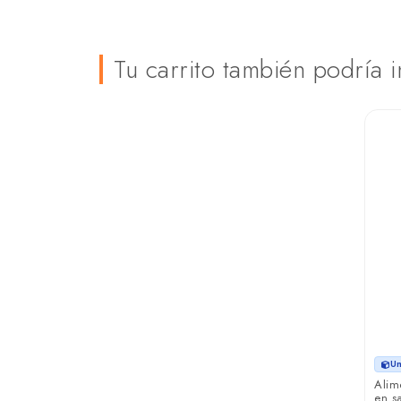
Tu carrito también podría i
Un
Alim
en s