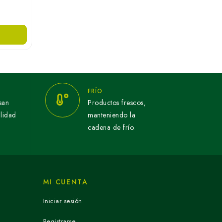
FRÍO
san
Productos frescos,
alidad
manteniendo la
cadena de frío.
MI CUENTA
Iniciar sesión
Registrarse