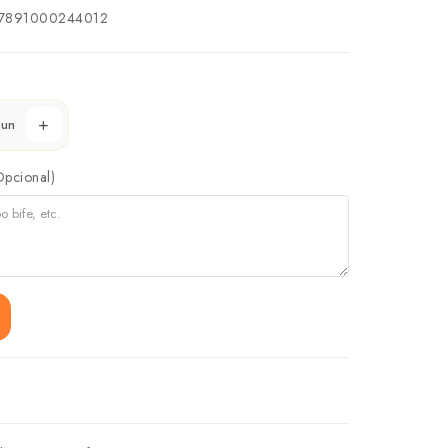
7891000244012
un
Opcional)