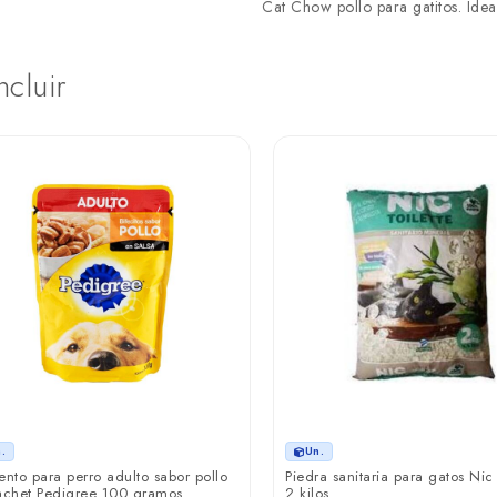
Cat Chow pollo para gatitos. Ideal
ncluir
.
Un.
ento para perro adulto sabor pollo
Piedra sanitaria para gatos Nic 
achet Pedigree 100 gramos
2 kilos