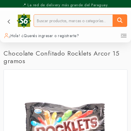
⚡️ Pickup Express - Retirás en 30 min.
📍 La red de delivery más grande del Paraguay.
¡Hola! ¿Querés ingresar o registrarte?
Chocolate Confitado Rocklets Arcor 15
gramos