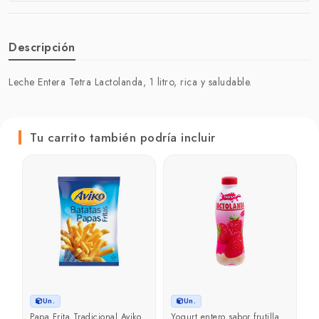
Descripción
Leche Entera Tetra Lactolanda, 1 litro, rica y saludable.
Tu carrito también podría incluir
L
e
p
₲
Un.
Un.
Papa Frita Tradicional Aviko
Yogurt entero sabor frutilla