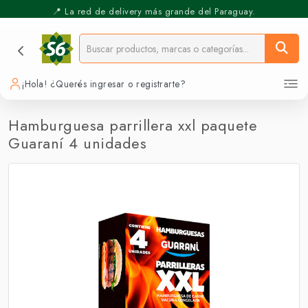
📍 La red de delivery más grande del Paraguay.
⚡️ Pickup Express - Retirás en 30 min.
¡Hola! ¿Querés ingresar o registrarte?
Hamburguesa parrillera xxl paquete
Guaraní 4 unidades