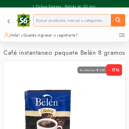
⚡️ Pickup Express - Retirás en 30 min.
¡Hola! ¿Querés ingresar o registrarte?
Café instantaneo paquete Belén 8 gramos
- 11%
Te ahorras ₲ 350