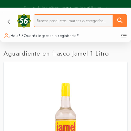
⚡️ Pickup Express - Retirás en 30 min.
📍 La red de delivery más grande del Paraguay.
¡Hola! ¿Querés ingresar o registrarte?
Aguardiente en frasco Jamel 1 Litro