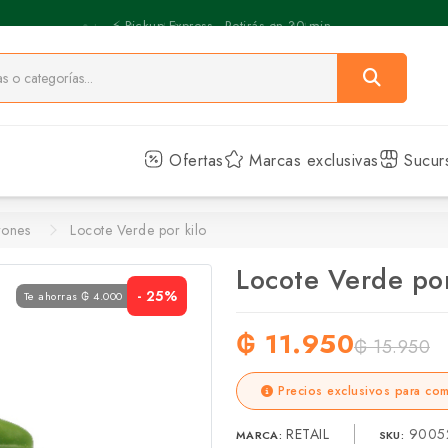
⚡️ Pickup Express - Retirás en 30 min.
Ofertas
Marcas exclusivas
Sucur
rones
Locote Verde por kilo
Locote Verde por
- 25%
Te ahorras ₲ 4.000
₲ 11.950
₲ 15.950
Precios exclusivos para com
RETAIL
9005
MARCA:
SKU: