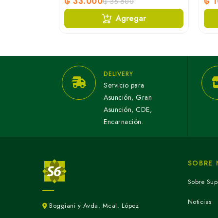
₲ 33.000
₲ 1
₲ 35.600
ar
Agregar
DELIVERY
Servicio para
Asunción, Gran
Asunción, CDE,
Encarnación.
SOBRE
Sobre Sup
Noticias
Boggiani y Avda. Mcal. López