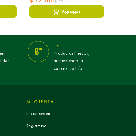
₲ 72.200
₲ 75.800
Agregar
FRÍO
san
Productos frescos,
alidad
manteniendo la
cadena de frío.
MI CUENTA
Iniciar sesión
Registrarse