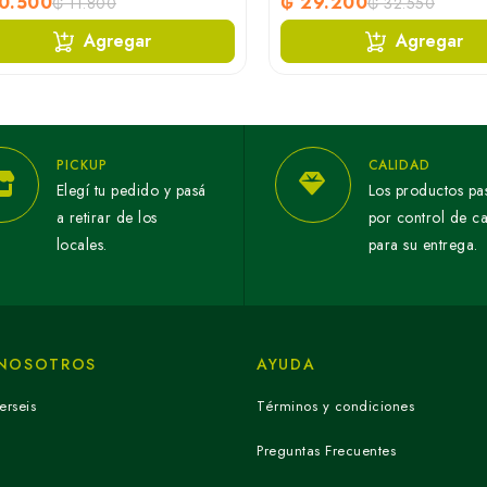
0.500
₲ 29.200
₲ 11.800
₲ 32.550
Agregar
Agregar
PICKUP
CALIDAD
Elegí tu pedido y pasá
Los productos pa
a retirar de los
por control de c
locales.
para su entrega.
 NOSOTROS
AYUDA
erseis
Términos y condiciones
Preguntas Frecuentes