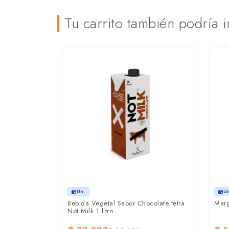
Tu carrito también podría i
Un.
U
con omega 3
Bebida Vegetal Sabor Chocolate tetra
Marg
o
Not Milk 1 litro