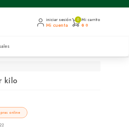
iniciar sesión
Mi carrito
0
Mi cuenta
₲ 0
sales
 kilo
pras online
22