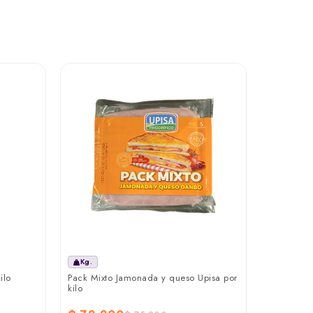
Un.
Huevos ti
Nutrihuev
₲ 22.1
Kg.
ilo
Pack Mixto Jamonada y queso Upisa por
kilo