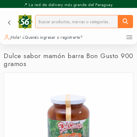
📍 La red de delivery más grande del Paraguay.
⚡️ Pickup Express - Retirás en 30 min.
¡Hola! ¿Querés ingresar o registrarte?
Dulce sabor mamón barra Bon Gusto 900
gramos