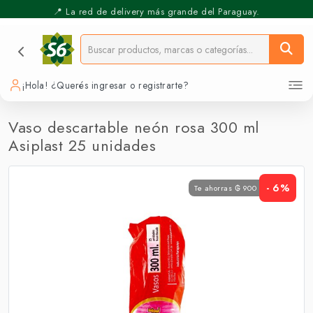
📍 La red de delivery más grande del Paraguay.
⚡️ Pickup Express - Retirás en 30 min.
¡Hola! ¿Querés ingresar o registrarte?
Vaso descartable neón rosa 300 ml
Asiplast 25 unidades
- 6%
Te ahorras ₲ 900