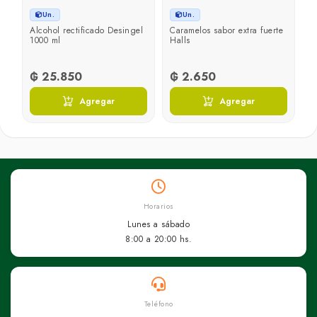
Un.
Un.
15
Alcohol rectificado Desingel
Caramelos sabor extra fuerte
O
1000 ml
Halls
g
₲ 25.850
₲ 2.650
₲
Agregar
Agregar
Horarios
Lunes a sábado
8:00 a 20:00 hs.
Teléfono