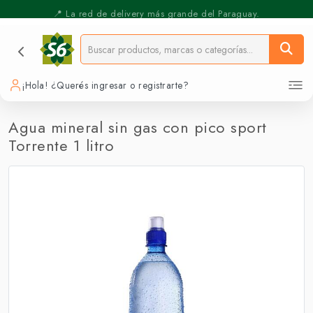
⚡️ Pickup Express - Retirás en 30 min.
📍 La red de delivery más grande del Paraguay.
¡Hola! ¿Querés ingresar o registrarte?
Agua mineral sin gas con pico sport
Torrente 1 litro