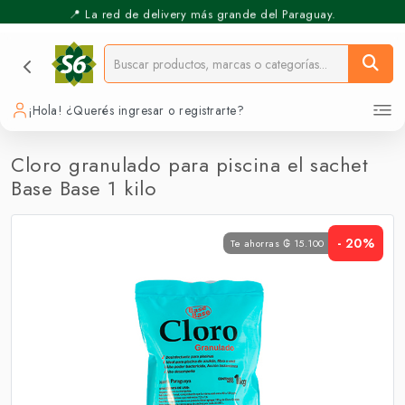
📍 La red de delivery más grande del Paraguay.
⚡️ Pickup Express - Retirás en 30 min.
¡Hola! ¿Querés ingresar o registrarte?
Cloro granulado para piscina el sachet
Base Base 1 kilo
- 20%
Te ahorras ₲ 15.100