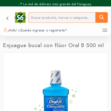
📍 La red de delivery más grande del Paraguay.
⚡️ Pickup Express - Retirás en 30 min.
¡Hola! ¿Querés ingresar o registrarte?
Enjuague bucal con flúor Oral B 500 ml