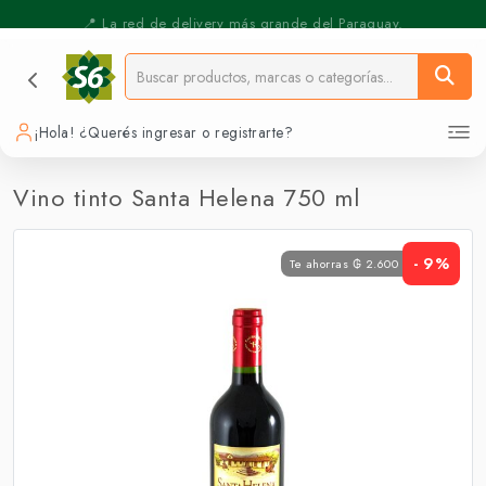
⚡️ Pickup Express - Retirás en 30 min.
📍 La red de delivery más grande del Paraguay.
¡Hola! ¿Querés ingresar o registrarte?
Vino tinto Santa Helena 750 ml
- 9%
Te ahorras ₲ 2.600