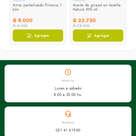
Arroz parbolizado Primicia 1
Aceite de girasol en botella
J
kilo
Natura 900 ml
p
4
₲ 8.000
₲ 22.750
₲
₲ 8.750
₲ 25.300
₲
Agregar
Agregar
Horarios
Lunes a sábado
8:00 a 20:00 hs.
Teléfono
021 41 41960