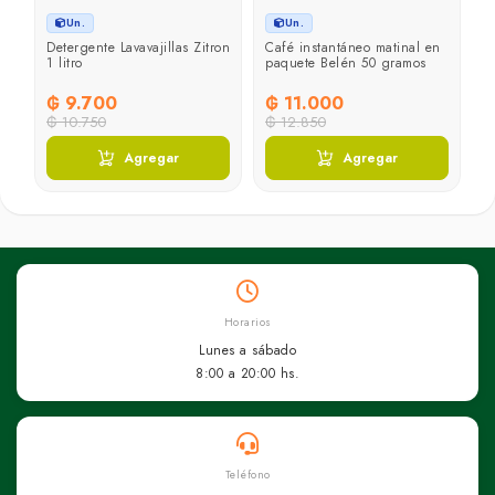
Un.
Un.
Detergente Lavavajillas Zitron
Café instantáneo matinal en
G
1 litro
paquete Belén 50 gramos
c
G
₲ 9.700
₲ 11.000
₲
₲ 10.750
₲ 12.850
Agregar
Agregar
Horarios
Lunes a sábado
8:00 a 20:00 hs.
Teléfono